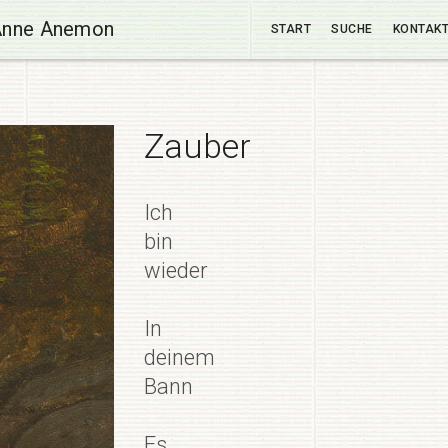
Anne Anemon
START
SUCHE
KONTAK
Zauber
Ich
bin
wieder
In
deinem
Bann
Es