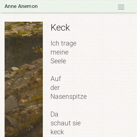
Skip
Anne Anemon
to
content
Keck
Ich trage
meine
Seele
Auf
der
Nasenspitze
Da
schaut sie
keck