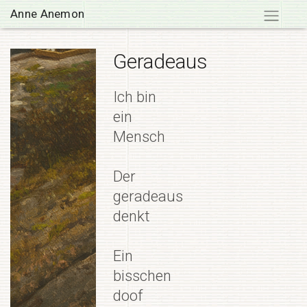
Skip
Anne Anemon
to
content
Geradeaus
Ich bin
ein
Mensch
Der
geradeaus
denkt
Ein
bisschen
doof