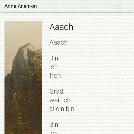
Skip
Anne Anemon
to
content
Aaach
Aaach
Bin
ich
froh
Grad
weil ich
allein bin
Bin
ich