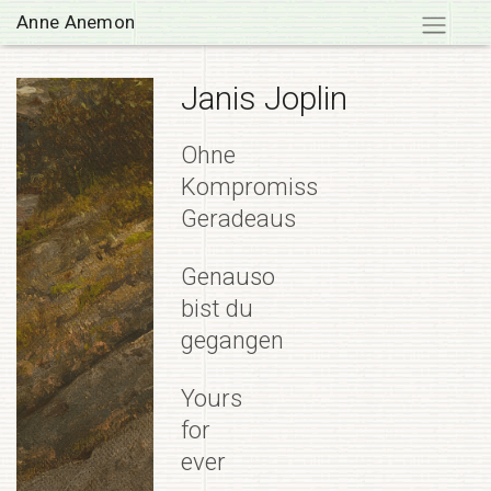
Skip
Anne Anemon
to
content
Janis Joplin
Ohne
Kompromiss
Geradeaus
Genauso
bist du
gegangen
Yours
for
ever