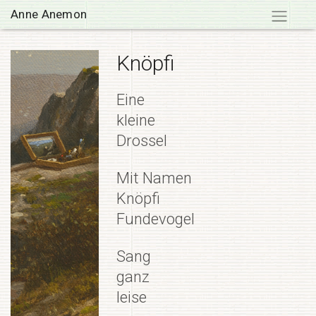
Skip
Anne Anemon
to
content
Knöpfi
Eine
kleine
Drossel
Mit Namen
Knöpfi
Fundevogel
Sang
ganz
leise